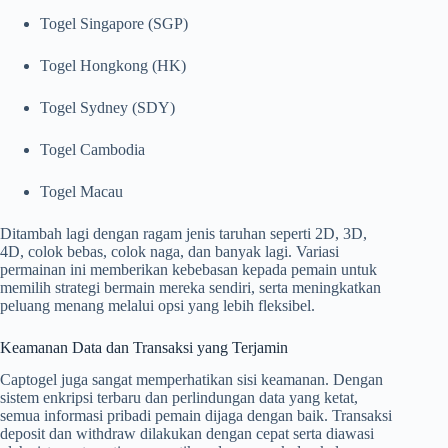
Togel Singapore (SGP)
Togel Hongkong (HK)
Togel Sydney (SDY)
Togel Cambodia
Togel Macau
Ditambah lagi dengan ragam jenis taruhan seperti 2D, 3D,
4D, colok bebas, colok naga, dan banyak lagi. Variasi
permainan ini memberikan kebebasan kepada pemain untuk
memilih strategi bermain mereka sendiri, serta meningkatkan
peluang menang melalui opsi yang lebih fleksibel.
Keamanan Data dan Transaksi yang Terjamin
Captogel juga sangat memperhatikan sisi keamanan. Dengan
sistem enkripsi terbaru dan perlindungan data yang ketat,
semua informasi pribadi pemain dijaga dengan baik. Transaksi
deposit dan withdraw dilakukan dengan cepat serta diawasi