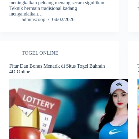
meningkatkan peluang menang secara signifikan.
Teknik bermain tradisional kadang
mengandalkan…
adminscoop
04/02/2026
TOGEL ONLINE
Fitur Dan Bonus Menarik di Situs Togel Bahrain
4D Online