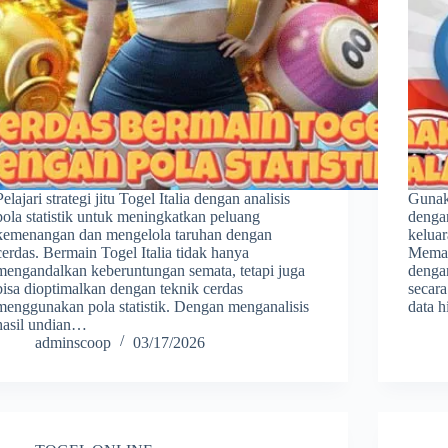
Pelajari strategi jitu Togel Italia dengan analisis
Gunaka
pola statistik untuk meningkatkan peluang
dengan
kemenangan dan mengelola taruhan dengan
keluar
cerdas. Bermain Togel Italia tidak hanya
Meman
mengandalkan keberuntungan semata, tetapi juga
denga
bisa dioptimalkan dengan teknik cerdas
secara
menggunakan pola statistik. Dengan menganalisis
data h
hasil undian…
adminscoop
03/17/2026