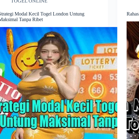
TOGEL ONLINE
Strategi Modal Kecil Togel London Untung
Rahas
Maksimal Tanpa Ribet