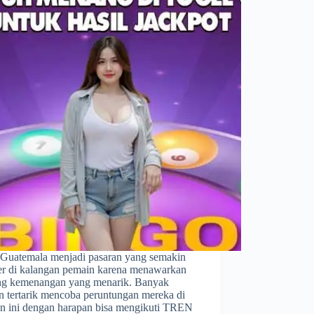
 Guatemala menjadi pasaran yang semakin
er di kalangan pemain karena menawarkan
ng kemenangan yang menarik. Banyak
n tertarik mencoba peruntungan mereka di
an ini dengan harapan bisa mengikuti TREN