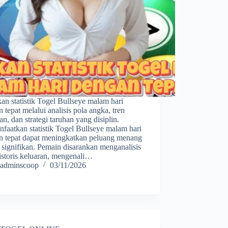
n statistik Togel Bullseye malam hari
 tepat melalui analisis pola angka, tren
an, dan strategi taruhan yang disiplin.
faatkan statistik Togel Bullseye malam hari
n tepat dapat meningkatkan peluang menang
 signifikan. Pemain disarankan menganalisis
istoris keluaran, mengenali…
adminscoop
03/11/2026