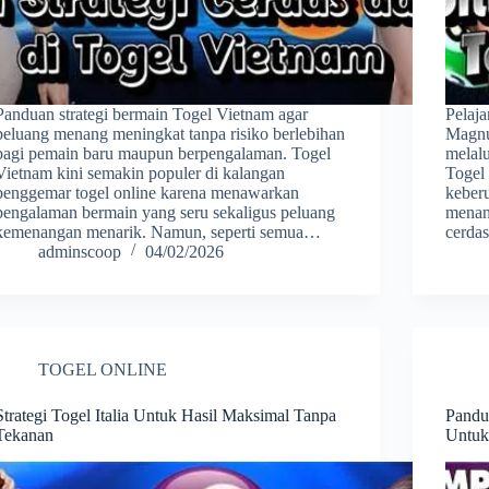
Panduan strategi bermain Togel Vietnam agar
Pelaja
peluang menang meningkat tanpa risiko berlebihan
Magnu
bagi pemain baru maupun berpengalaman. Togel
melalu
Vietnam kini semakin populer di kalangan
Togel
penggemar togel online karena menawarkan
keber
pengalaman bermain yang seru sekaligus peluang
menan
kemenangan menarik. Namun, seperti semua…
cerda
adminscoop
04/02/2026
TOGEL ONLINE
Strategi Togel Italia Untuk Hasil Maksimal Tanpa
Pandu
Tekanan
Untuk