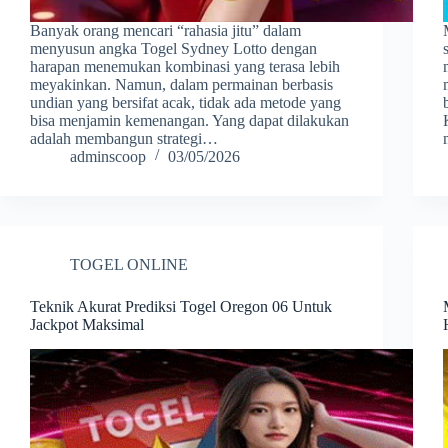
Banyak orang mencari “rahasia jitu” dalam
menyusun angka Togel Sydney Lotto dengan
harapan menemukan kombinasi yang terasa lebih
meyakinkan. Namun, dalam permainan berbasis
undian yang bersifat acak, tidak ada metode yang
bisa menjamin kemenangan. Yang dapat dilakukan
adalah membangun strategi…
adminscoop
03/05/2026
TOGEL ONLINE
Teknik Akurat Prediksi Togel Oregon 06 Untuk
Jackpot Maksimal