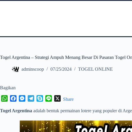
Skip
to
content
Togel Argentina – Strategi Ampuh Menang Besar Di Pasaran Togel On
adminscoop
07/25/2024
TOGEL ONLINE
Bagikan
W
F
M
T
S
L
X
Share
h
a
e
e
k
i
Togel Argentina
adalah bentuk permainan lotere yang populer di Argen
a
c
s
l
y
n
t
e
s
e
p
e
s
b
e
g
e
A
o
n
r