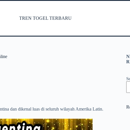
TREN TOGEL TERBARU
line
N
R
S
R
tina dan dikenal luas di seluruh wilayah Amerika Latin.