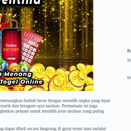
R
N
t
emenangkan hadiah besar dengan memilih angka yang tepat
narik dan beragam opsi taruhan. Permainain ini juga
gkinkan pemain untuk memilih jenis taruhan yang paling
 dapat dibeli secara langsung di gerai resmi atau melalui