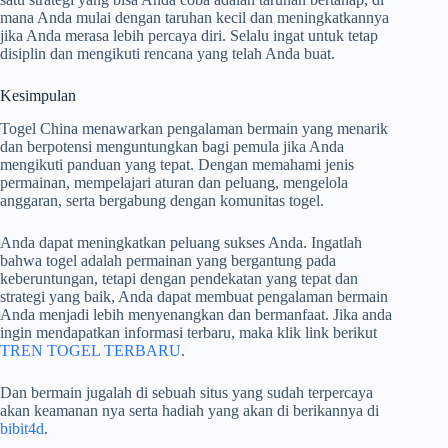
mana Anda mulai dengan taruhan kecil dan meningkatkannya
jika Anda merasa lebih percaya diri. Selalu ingat untuk tetap
disiplin dan mengikuti rencana yang telah Anda buat.
Kesimpulan
Togel China menawarkan pengalaman bermain yang menarik
dan berpotensi menguntungkan bagi pemula jika Anda
mengikuti panduan yang tepat. Dengan memahami jenis
permainan, mempelajari aturan dan peluang, mengelola
anggaran, serta bergabung dengan komunitas togel.
Anda dapat meningkatkan peluang sukses Anda. Ingatlah
bahwa togel adalah permainan yang bergantung pada
keberuntungan, tetapi dengan pendekatan yang tepat dan
strategi yang baik, Anda dapat membuat pengalaman bermain
Anda menjadi lebih menyenangkan dan bermanfaat. Jika anda
ingin mendapatkan informasi terbaru, maka klik link berikut
TREN TOGEL TERBARU
.
Dan bermain jugalah di sebuah situs yang sudah terpercaya
akan keamanan nya serta hadiah yang akan di berikannya di
bibit4d
.