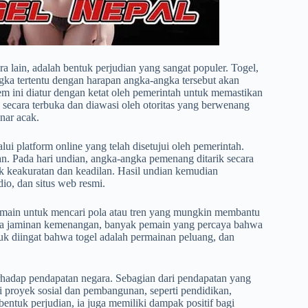
ra lain, adalah bentuk perjudian yang sangat populer. Togel,
gka tertentu dengan harapan angka-angka tersebut akan
em ini diatur dengan ketat oleh pemerintah untuk memastikan
n secara terbuka dan diawasi oleh otoritas yang berwenang
nar acak.
lui platform online yang telah disetujui oleh pemerintah.
n. Pada hari undian, angka-angka pemenang ditarik secara
uk keakuratan dan keadilan. Hasil undian kemudian
io, dan situs web resmi.
eh pemain untuk mencari pola atau tren yang mungkin membantu
da jaminan kemenangan, banyak pemain yang percaya bahwa
uk diingat bahwa togel adalah permainan peluang, dan
erhadap pendapatan negara. Sebagian dari pendapatan yang
i proyek sosial dan pembangunan, seperti pendidikan,
bentuk perjudian, ia juga memiliki dampak positif bagi