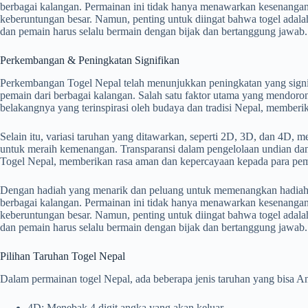
berbagai kalangan. Permainan ini tidak hanya menawarkan kesenangan 
keberuntungan besar. Namun, penting untuk diingat bahwa togel adala
dan pemain harus selalu bermain dengan bijak dan bertanggung jawab.
Perkembangan & Peningkatan Signifikan
Perkembangan Togel Nepal telah menunjukkan peningkatan yang signif
pemain dari berbagai kalangan. Salah satu faktor utama yang mendoron
belakangnya yang terinspirasi oleh budaya dan tradisi Nepal, memberi
Selain itu, variasi taruhan yang ditawarkan, seperti 2D, 3D, dan 4D, m
untuk meraih kemenangan. Transparansi dalam pengelolaan undian da
Togel Nepal, memberikan rasa aman dan kepercayaan kepada para pem
Dengan hadiah yang menarik dan peluang untuk memenangkan hadiah b
berbagai kalangan. Permainan ini tidak hanya menawarkan kesenangan 
keberuntungan besar. Namun, penting untuk diingat bahwa togel adala
dan pemain harus selalu bermain dengan bijak dan bertanggung jawab.
Pilihan Taruhan Togel Nepal
Dalam permainan togel Nepal, ada beberapa jenis taruhan yang bisa An
4D: Menebak 4 digit angka yang akan keluar.