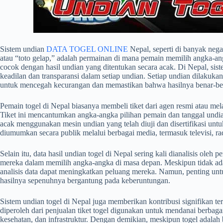
Sistem undian
DATA TOGEL ONLINE
Nepal, seperti di banyak nega
atau “toto gelap,” adalah permainan di mana pemain memilih angka-an
cocok dengan hasil undian yang ditentukan secara acak. Di Nepal, sist
keadilan dan transparansi dalam setiap undian. Setiap undian dilakuka
untuk mencegah kecurangan dan memastikan bahwa hasilnya benar-be
Pemain togel di Nepal biasanya membeli tiket dari agen resmi atau mela
Tiket ini mencantumkan angka-angka pilihan pemain dan tanggal undia
acak menggunakan mesin undian yang telah diuji dan disertifikasi unt
diumumkan secara publik melalui berbagai media, termasuk televisi, rad
Selain itu, data hasil undian togel di Nepal sering kali dianalisis ol
mereka dalam memilih angka-angka di masa depan. Meskipun tidak a
analisis data dapat meningkatkan peluang mereka. Namun, penting unt
hasilnya sepenuhnya bergantung pada keberuntungan.
Sistem undian togel di Nepal juga memberikan kontribusi signifikan t
diperoleh dari penjualan tiket togel digunakan untuk mendanai berbaga
kesehatan, dan infrastruktur. Dengan demikian, meskipun togel adalah 