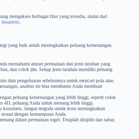
ng mengakses berbagai fitur yang tersedia, mulai dari
n
dasartoto
.
trategi yang baik untuk meningkatkan peluang kemenangan.
Anda memahami aturan permainan dan jenis taruhan yang
bas, dan colok jitu. Setiap jenis taruhan memiliki peluang
sis data pengeluaran sebelumnya untuk mencari pola atau
menangan, analisis ini bisa membantu Anda membuat
engan peluang kemenangan yang lebih tinggi, seperti colok
an 4D, peluang Anda untuk menang lebih tinggi.
p konsisten. Jangan tergoda untuk terus meningkatkan
ain sesuai dengan kemampuan Anda.
enang dalam permainan togel. Tetaplah disiplin dan sabar,