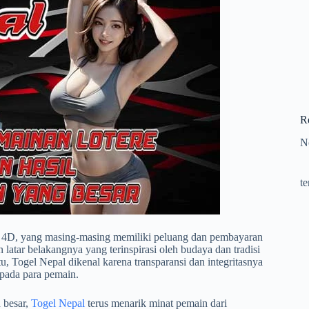
R
N
t
an 4D, yang masing-masing memiliki peluang dan pembayaran
latar belakangnya yang terinspirasi oleh budaya dan tradisi
u, Togel Nepal dikenal karena transparansi dan integritasnya
pada para pemain.
 besar,
Togel Nepal
terus menarik minat pemain dari