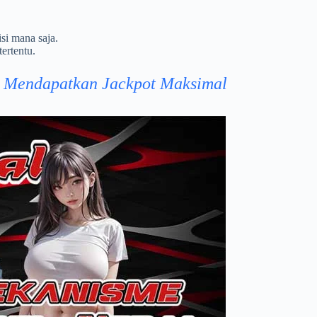
si mana saja.
ertentu.
k Mendapatkan Jackpot Maksimal