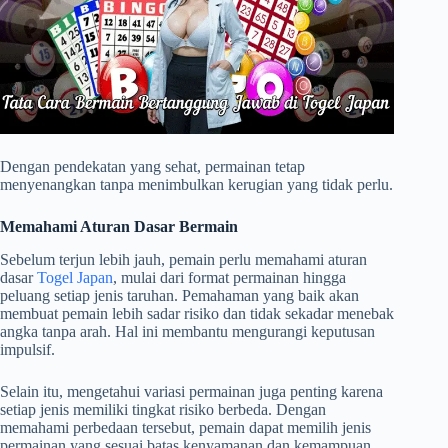
r
Dengan pendekatan yang sehat, permainan tetap
menyenangkan tanpa menimbulkan kerugian yang tidak perlu.
Memahami Aturan Dasar Bermain
Sebelum terjun lebih jauh, pemain perlu memahami aturan
dasar
Togel Japan
, mulai dari format permainan hingga
peluang setiap jenis taruhan. Pemahaman yang baik akan
membuat pemain lebih sadar risiko dan tidak sekadar menebak
angka tanpa arah. Hal ini membantu mengurangi keputusan
impulsif.
Selain itu, mengetahui variasi permainan juga penting karena
setiap jenis memiliki tingkat risiko berbeda. Dengan
memahami perbedaan tersebut, pemain dapat memilih jenis
permainan yang sesuai batas kenyamanan dan kemampuan