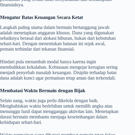
finansialnya.
Mengatur Batas Keuangan Secara Ketat
Langkah paling utama dalam bermain bertanggung jawab
adalah menetapkan anggaran khusus. Dana yang digunakan
sebaiknya berasal dari alokasi hiburan, bukan dari kebutuhan
sehari-hari. Dengan menentukan batasan ini sejak awal,
pemain terhindar dari tekanan finansial.
Hindari pula menambah modal hanya karena ingin
membalikkan kekalahan. Kebiasaan mengejar kerugian sering
menjadi penyebab masalah keuangan. Disiplin terhadap batas
dana adalah kunci agar permainan tetap aman dan terkendali.
Membatasi Waktu Bermain dengan Bijak
Selain uang, waktu juga perlu dikelola dengan baik.
Menghabiskan waktu berlebihan untuk memilih angka atau
menunggu hasil dapat mengganggu aktivitas lain. Menetapkan
durasi bermain membantu menjaga keseimbangan dalam
kehidupan sehari-hari.
Waktu permainan yang dibatasi membuat pemain tetap fokus