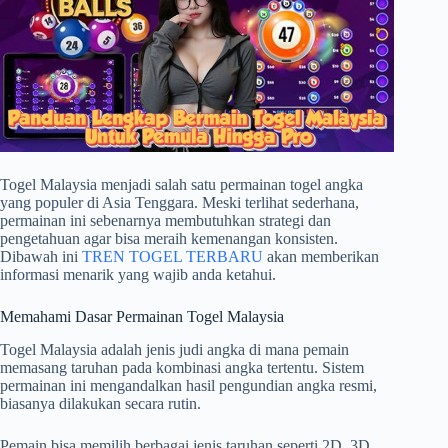
r
Togel Malaysia menjadi salah satu permainan togel angka
yang populer di Asia Tenggara. Meski terlihat sederhana,
permainan ini sebenarnya membutuhkan strategi dan
pengetahuan agar bisa meraih kemenangan konsisten.
Dibawah ini
TREN TOGEL TERBARU
akan memberikan
informasi menarik yang wajib anda ketahui.
Memahami Dasar Permainan Togel Malaysia
Togel Malaysia adalah jenis judi angka di mana pemain
memasang taruhan pada kombinasi angka tertentu. Sistem
permainan ini mengandalkan hasil pengundian angka resmi,
biasanya dilakukan secara rutin.
Pemain bisa memilih berbagai jenis taruhan seperti 2D, 3D,