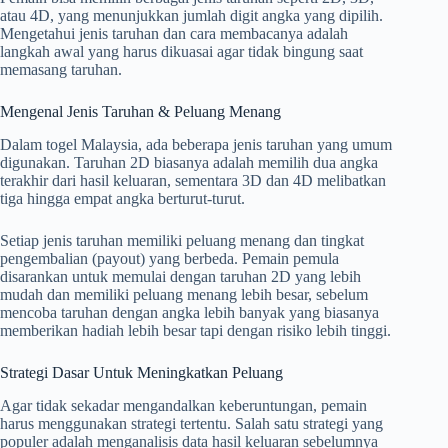
atau 4D, yang menunjukkan jumlah digit angka yang dipilih.
Mengetahui jenis taruhan dan cara membacanya adalah
langkah awal yang harus dikuasai agar tidak bingung saat
memasang taruhan.
Mengenal Jenis Taruhan & Peluang Menang
Dalam togel Malaysia, ada beberapa jenis taruhan yang umum
digunakan. Taruhan 2D biasanya adalah memilih dua angka
terakhir dari hasil keluaran, sementara 3D dan 4D melibatkan
tiga hingga empat angka berturut-turut.
Setiap jenis taruhan memiliki peluang menang dan tingkat
pengembalian (payout) yang berbeda. Pemain pemula
disarankan untuk memulai dengan taruhan 2D yang lebih
mudah dan memiliki peluang menang lebih besar, sebelum
mencoba taruhan dengan angka lebih banyak yang biasanya
memberikan hadiah lebih besar tapi dengan risiko lebih tinggi.
Strategi Dasar Untuk Meningkatkan Peluang
Agar tidak sekadar mengandalkan keberuntungan, pemain
harus menggunakan strategi tertentu. Salah satu strategi yang
populer adalah menganalisis data hasil keluaran sebelumnya