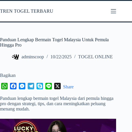
Skip
to
TREN TOGEL TERBARU
content
Panduan Lengkap Bermain Togel Malaysia Untuk Pemula
Hingga Pro
adminscoop
10/22/2025
TOGEL ONLINE
Bagikan
W
F
M
T
S
L
X
Share
h
a
e
e
k
i
Panduan lengkap bermain togel Malaysia dari pemula hingga
a
c
s
l
y
n
pro dengan strategi, tips, dan cara meningkatkan peluang
t
e
s
e
p
e
menang mudah.
s
b
e
g
e
A
o
n
r
p
o
g
a
p
k
e
m