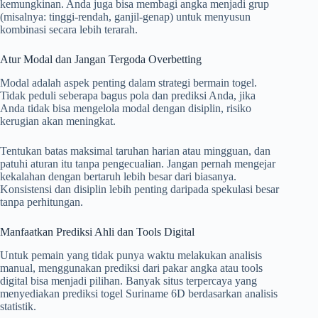
kemungkinan. Anda juga bisa membagi angka menjadi grup
(misalnya: tinggi-rendah, ganjil-genap) untuk menyusun
kombinasi secara lebih terarah.
Atur Modal dan Jangan Tergoda Overbetting
Modal adalah aspek penting dalam strategi bermain togel.
Tidak peduli seberapa bagus pola dan prediksi Anda, jika
Anda tidak bisa mengelola modal dengan disiplin, risiko
kerugian akan meningkat.
Tentukan batas maksimal taruhan harian atau mingguan, dan
patuhi aturan itu tanpa pengecualian. Jangan pernah mengejar
kekalahan dengan bertaruh lebih besar dari biasanya.
Konsistensi dan disiplin lebih penting daripada spekulasi besar
tanpa perhitungan.
Manfaatkan Prediksi Ahli dan Tools Digital
Untuk pemain yang tidak punya waktu melakukan analisis
manual, menggunakan prediksi dari pakar angka atau tools
digital bisa menjadi pilihan. Banyak situs terpercaya yang
menyediakan prediksi togel Suriname 6D berdasarkan analisis
statistik.