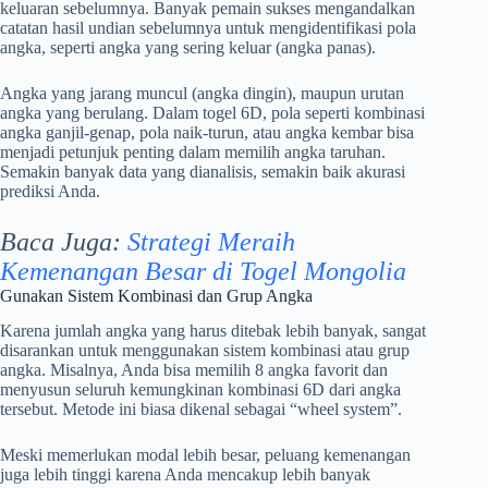
keluaran sebelumnya. Banyak pemain sukses mengandalkan
catatan hasil undian sebelumnya untuk mengidentifikasi pola
angka, seperti angka yang sering keluar (angka panas).
Angka yang jarang muncul (angka dingin), maupun urutan
angka yang berulang. Dalam togel 6D, pola seperti kombinasi
angka ganjil-genap, pola naik-turun, atau angka kembar bisa
menjadi petunjuk penting dalam memilih angka taruhan.
Semakin banyak data yang dianalisis, semakin baik akurasi
prediksi Anda.
Baca Juga:
Strategi Meraih
Kemenangan Besar di Togel Mongolia
Gunakan Sistem Kombinasi dan Grup Angka
Karena jumlah angka yang harus ditebak lebih banyak, sangat
disarankan untuk menggunakan sistem kombinasi atau grup
angka. Misalnya, Anda bisa memilih 8 angka favorit dan
menyusun seluruh kemungkinan kombinasi 6D dari angka
tersebut. Metode ini biasa dikenal sebagai “wheel system”.
Meski memerlukan modal lebih besar, peluang kemenangan
juga lebih tinggi karena Anda mencakup lebih banyak