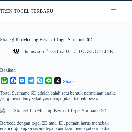
Skip
to
TREN TOGEL TERBARU
content
Strategi Jitu Menang Besar di Togel Suriname 6D
adminscoop
07/15/2025
TOGEL ONLINE
Bagikan
W
F
M
T
S
L
X
Share
h
a
e
e
k
i
Togel Suriname 6D adalah salah satu bentuk permainan angka
a
c
s
l
y
n
yang menantang sekaligus menjanjikan hadiah besar.
t
e
s
e
p
e
s
b
e
g
e
A
o
n
r
p
o
g
a
Berbeda dengan togel 2D atau 4D, pemain harus menebak
p
k
e
m
enam digit angka secara tepat agar bisa mendapatkan hadiah