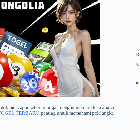
R
N
t
ntuk mencapai keberuntungan dengan memprediksi angka
TOGEL TERBARU
penting untuk memahami pola angka