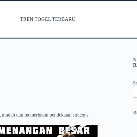
TREN TOGEL TERBARU
N
R
S
R
 mudah dan memerlukan pendekatan strategis.