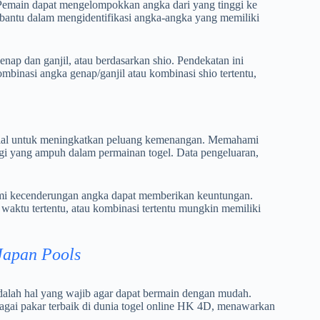
Pemain dapat mengelompokkan angka dari yang tinggi ke
mbantu dalam mengidentifikasi angka-angka yang memiliki
nap dan ganjil, atau berdasarkan shio. Pendekatan ini
inasi angka genap/ganjil atau kombinasi shio tertentu,
usial untuk meningkatkan peluang kemenangan. Memahami
egi yang ampuh dalam permainan togel. Data pengeluaran,
i kecenderungan angka dapat memberikan keuntungan.
waktu tertentu, atau kombinasi tertentu mungkin memiliki
Japan Pools
dalah hal yang wajib agar dapat bermain dengan mudah.
ebagai pakar terbaik di dunia togel online HK 4D, menawarkan