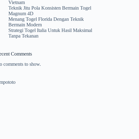
Vietnam
Teknik Jitu Pola Konsisten Bermain Togel
Magnum 4D
Menang Togel Florida Dengan Teknik
Bermain Modern
Strategi Togel Italia Untuk Hasil Maksimal
Tanpa Tekanan
ecent Comments
o comments to show.
empototo