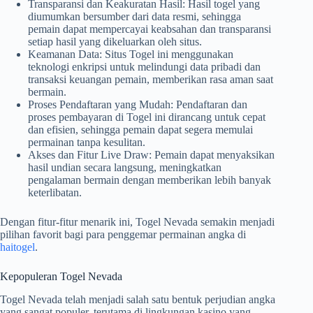
Transparansi dan Keakuratan Hasil: Hasil togel yang
diumumkan bersumber dari data resmi, sehingga
pemain dapat mempercayai keabsahan dan transparansi
setiap hasil yang dikeluarkan oleh situs.
Keamanan Data: Situs Togel ini menggunakan
teknologi enkripsi untuk melindungi data pribadi dan
transaksi keuangan pemain, memberikan rasa aman saat
bermain.
Proses Pendaftaran yang Mudah: Pendaftaran dan
proses pembayaran di Togel ini dirancang untuk cepat
dan efisien, sehingga pemain dapat segera memulai
permainan tanpa kesulitan.
Akses dan Fitur Live Draw: Pemain dapat menyaksikan
hasil undian secara langsung, meningkatkan
pengalaman bermain dengan memberikan lebih banyak
keterlibatan.
​Dengan fitur-fitur menarik ini, Togel Nevada semakin menjadi
pilihan favorit bagi para penggemar permainan angka di
haitogel
.​
Kepopuleran Togel Nevada
Togel Nevada telah menjadi salah satu bentuk perjudian angka
yang sangat populer, terutama di lingkungan kasino yang