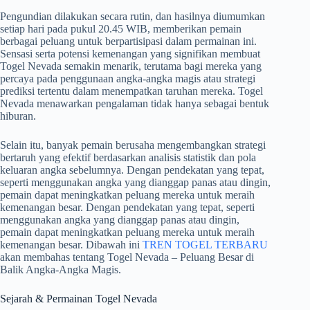
r
Pengundian dilakukan secara rutin, dan hasilnya diumumkan
setiap hari pada pukul 20.45 WIB, memberikan pemain
berbagai peluang untuk berpartisipasi dalam permainan ini.
Sensasi serta potensi kemenangan yang signifikan membuat
Togel Nevada semakin menarik, terutama bagi mereka yang
percaya pada penggunaan angka-angka magis atau strategi
prediksi tertentu dalam menempatkan taruhan mereka. Togel
Nevada menawarkan pengalaman tidak hanya sebagai bentuk
hiburan.
Selain itu, banyak pemain berusaha mengembangkan strategi
bertaruh yang efektif berdasarkan analisis statistik dan pola
keluaran angka sebelumnya. Dengan pendekatan yang tepat,
seperti menggunakan angka yang dianggap panas atau dingin,
pemain dapat meningkatkan peluang mereka untuk meraih
kemenangan besar. Dengan pendekatan yang tepat, seperti
menggunakan angka yang dianggap panas atau dingin,
pemain dapat meningkatkan peluang mereka untuk meraih
kemenangan besar. Dibawah ini
TREN TOGEL TERBARU
akan membahas tentang Togel Nevada – Peluang Besar di
Balik Angka-Angka Magis.
Sejarah & Permainan Togel Nevada