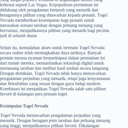
terkenal seperti Las Vegas. ​Kepopuleran permainan ini
didukung oleh pengalaman bertaruh yang menarik dan
beragamnya pilihan yang ditawarkan kepada pemain.​ Togel
Nevada memberikan kesempatan bagi pemain untuk
merasakan sensasi taruhan dengan peluang menang yang
bervariasi, menjadikannya pilihan yang menarik bagi pecinta
judi di seluruh dunia
Selain itu, kemudahan akses untuk bermain Togel Nevada
secara online telah meningkatkan daya tariknya. Banyak
pemain merasa nyaman berpartisipasi dalam permainan ini
dari rumah mereka, memanfaatkan teknologi digital untuk
memasang taruhan dan melihat hasil undian secara langsung.
Dengan demikian, Togel Nevada tidak hanya menawarkan
pengalaman perjudian yang menarik, tetapi juga kenyamanan
dan fleksibilitas yang sesuai dengan gaya hidup modern.
Kombinasi ini menjadikan Togel Nevada salah satu pilihan
favorit di kalangan para pemain togel.
Kesimpulan Togel Nevada
​Togel Nevada menawarkan pengalaman perjudian yang
menarik. Dengan beragam jenis taruhan dan peluang menang
yang tinggi, menjadikannya pilihan favorit. Dikalangan