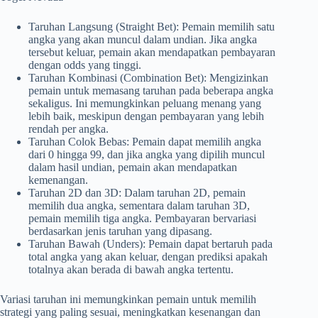
Taruhan Langsung (Straight Bet): Pemain memilih satu
angka yang akan muncul dalam undian. Jika angka
tersebut keluar, pemain akan mendapatkan pembayaran
dengan odds yang tinggi.
Taruhan Kombinasi (Combination Bet): Mengizinkan
pemain untuk memasang taruhan pada beberapa angka
sekaligus. Ini memungkinkan peluang menang yang
lebih baik, meskipun dengan pembayaran yang lebih
rendah per angka.
Taruhan Colok Bebas: Pemain dapat memilih angka
dari 0 hingga 99, dan jika angka yang dipilih muncul
dalam hasil undian, pemain akan mendapatkan
kemenangan.
Taruhan 2D dan 3D: Dalam taruhan 2D, pemain
memilih dua angka, sementara dalam taruhan 3D,
pemain memilih tiga angka. Pembayaran bervariasi
berdasarkan jenis taruhan yang dipasang.
Taruhan Bawah (Unders): Pemain dapat bertaruh pada
total angka yang akan keluar, dengan prediksi apakah
totalnya akan berada di bawah angka tertentu.
Variasi taruhan ini memungkinkan pemain untuk memilih
strategi yang paling sesuai, meningkatkan kesenangan dan