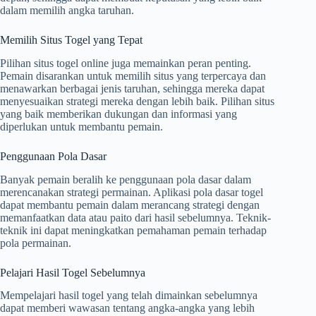
dalam memilih angka taruhan.
Memilih Situs Togel yang Tepat
Pilihan situs togel online juga memainkan peran penting.
Pemain disarankan untuk memilih situs yang terpercaya dan
menawarkan berbagai jenis taruhan, sehingga mereka dapat
menyesuaikan strategi mereka dengan lebih baik. Pilihan situs
yang baik memberikan dukungan dan informasi yang
diperlukan untuk membantu pemain.
Penggunaan Pola Dasar
Banyak pemain beralih ke penggunaan pola dasar dalam
merencanakan strategi permainan. Aplikasi pola dasar togel
dapat membantu pemain dalam merancang strategi dengan
memanfaatkan data atau paito dari hasil sebelumnya. Teknik-
teknik ini dapat meningkatkan pemahaman pemain terhadap
pola permainan.
Pelajari Hasil Togel Sebelumnya
Mempelajari hasil togel yang telah dimainkan sebelumnya
dapat memberi wawasan tentang angka-angka yang lebih