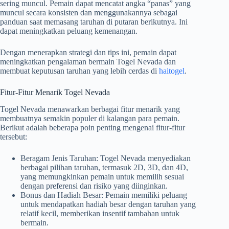
sering muncul. Pemain dapat mencatat angka “panas” yang
muncul secara konsisten dan menggunakannya sebagai
panduan saat memasang taruhan di putaran berikutnya. Ini
dapat meningkatkan peluang kemenangan.
Dengan menerapkan strategi dan tips ini, pemain dapat
meningkatkan pengalaman bermain Togel Nevada dan
membuat keputusan taruhan yang lebih cerdas di
haitogel
.​
Fitur-Fitur Menarik Togel Nevada
Togel Nevada menawarkan berbagai fitur menarik yang
membuatnya semakin populer di kalangan para pemain.
Berikut adalah beberapa poin penting mengenai fitur-fitur
tersebut:
Beragam Jenis Taruhan: Togel Nevada menyediakan
berbagai pilihan taruhan, termasuk 2D, 3D, dan 4D,
yang memungkinkan pemain untuk memilih sesuai
dengan preferensi dan risiko yang diinginkan.
Bonus dan Hadiah Besar: Pemain memiliki peluang
untuk mendapatkan hadiah besar dengan taruhan yang
relatif kecil, memberikan insentif tambahan untuk
bermain.