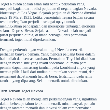
Togel Nevada adalah salah satu bentuk perjudian yang
menjadi bagian dari tradisi perjudian di negara bagian Nevada,
khususnya di Las Vegas. Sejarah perjudian di Nevada dimulai
pada 19 Maret 1931, ketika pemerintah negara bagian secara
resmi melegalkan perjudian sebagai upaya untuk
meningkatkan pendapatan dan merespons tantangan ekonomi
selama Depresi Besar. Sejak saat itu, Nevada telah menjadi
pusat perjudian dunia, di mana berbagai jenis permainan
termasuk togel mulai diperkenalkan.
Dengan perkembangan waktu, togel Nevada menarik
perhatian banyak pemain. Yang mencari peluang besar dalam
hal hadiah dan sensasi taruhan. Permainan Togel ini diadakan
dengan mekanisme yang relatif sederhana, di mana para
pemain dapat memasang taruhan pada kombinasi angka yang
mereka pilih. Hasil dari undian diumumkan secara resmi, dan
pemenang dapat meraih hadiah besar, tergantung pada jenis
taruhan yang dipasang. Selain menarik untuk dimainkan.
Tren Terbaru Togel Nevada
Togel Nevada telah mengalami perkembangan yang signifikan
dalam beberapa tahun terakhir, menarik minat banyak pemain
dengan tawaran menarik dan inovasi dalam cara permainan