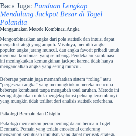
Baca Juga:
Panduan Lengkap
Mendulang Jackpot Besar di Togel
Polandia
Menggunakan Metode Kombinasi Angka
Mengombinasikan angka dari pola statistik dan intuisi dapat
menjadi strategi yang ampuh. Misalnya, memilih angka
populer, angka jarang muncul, dan angka favorit pribadi untuk
membuat kombinasi yang seimbang. Pendekatan kombinasi
ini meningkatkan kemungkinan jackpot karena tidak hanya
mengandalkan angka yang sering muncul.
Beberapa pemain juga memanfaatkan sistem “roling” atau
“pergeseran angka” yang memungkinkan mereka mencoba
beberapa kombinasi tanpa mengubah total taruhan. Metode ini
sering digunakan untuk mengeksplorasi peluang tersembunyi
yang mungkin tidak terlihat dari analisis statistik sederhana.
Psikologi Bermain dan Disiplin
Psikologi memainkan peran penting dalam bermain Togel
Denmark. Pemain yang terlalu emosional cenderung
mengambil keputusan impulsif, yang dapat merusak strategi.