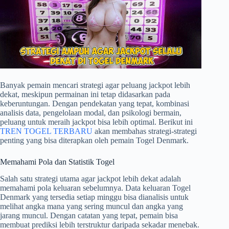
r
Banyak pemain mencari strategi agar peluang jackpot lebih
dekat, meskipun permainan ini tetap didasarkan pada
keberuntungan. Dengan pendekatan yang tepat, kombinasi
analisis data, pengelolaan modal, dan psikologi bermain,
peluang untuk meraih jackpot bisa lebih optimal. Berikut ini
TREN TOGEL TERBARU
akan membahas strategi-strategi
penting yang bisa diterapkan oleh pemain Togel Denmark.
Memahami Pola dan Statistik Togel
Salah satu strategi utama agar jackpot lebih dekat adalah
memahami pola keluaran sebelumnya. Data keluaran Togel
Denmark yang tersedia setiap minggu bisa dianalisis untuk
melihat angka mana yang sering muncul dan angka yang
jarang muncul. Dengan catatan yang tepat, pemain bisa
membuat prediksi lebih terstruktur daripada sekadar menebak.