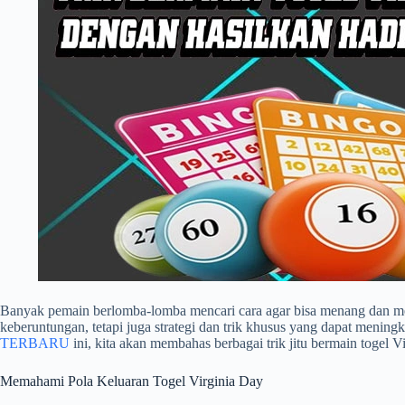
p
o
g
a
p
k
e
m
r
Banyak pemain berlomba-lomba mencari cara agar bisa menang dan me
keberuntungan, tetapi juga strategi dan trik khusus yang dapat meni
TERBARU
ini, kita akan membahas berbagai trik jitu bermain togel V
Memahami Pola Keluaran Togel Virginia Day