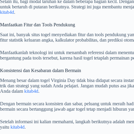
Selain itu, bagi modal taruhan ke dalam beberapa bagian kecil. Dengan 
untuk bertaruh di putaran berikutnya. Strategi ini juga membantu men
kitab4d
.
Manfaatkan Fitur dan Tools Pendukung
Saat ini, banyak situs togel menyediakan fitur dan tools pendukung 
fitur statistik keluaran angka, kalkulator probabilitas, dan prediksi ot
Manfaatkanlah teknologi ini untuk menambah referensi dalam menentu
bergantung pada tools tersebut, karena hasil togel tetaplah permainan p
Konsistensi dan Kesabaran dalam Bermain
Menang besar dalam togel Virginia Day tidak bisa didapat secara inst
trik dan strategi yang sudah Anda pelajari. Jangan mudah putus asa jika
Anda dalam
kitab4d
.
Dengan bermain secara konsisten dan sabar, peluang untuk meraih hadia
bermain secara bertanggung jawab agar togel tetap menjadi hiburan 
Setelah informasi ini kalian memahami, langkah berikutnya adalah men
yaitu
kitab4d
.