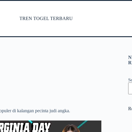
TREN TOGEL TERBARU
N
R
S
R
puler di kalangan pecinta judi angka.