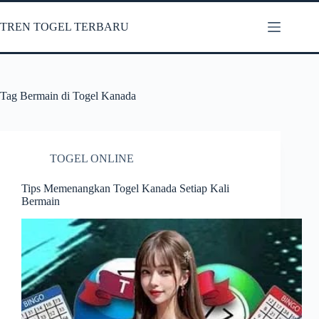
Skip
to
TREN TOGEL TERBARU
content
Tag
Bermain di Togel Kanada
TOGEL ONLINE
Tips Memenangkan Togel Kanada Setiap Kali
Bermain