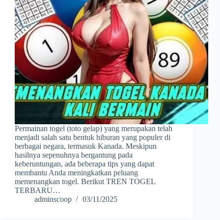
Permainan togel (toto gelap) yang merupakan telah
menjadi salah satu bentuk hiburan yang populer di
berbagai negara, termasuk Kanada. Meskipun
hasilnya sepenuhnya bergantung pada
keberuntungan, ada beberapa tips yang dapat
membantu Anda meningkatkan peluang
memenangkan togel. Berikut TREN TOGEL
TERBARU…
adminscoop
03/11/2025