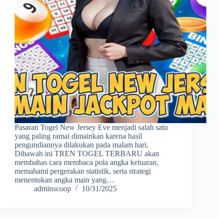
Pasaran Togel New Jersey Eve menjadi salah satu
yang paling ramai dimainkan karena hasil
pengundiannya dilakukan pada malam hari.
Dibawah ini TREN TOGEL TERBARU akan
membahas cara membaca pola angka keluaran,
memahami pergerakan statistik, serta strategi
menentukan angka main yang…
adminscoop
10/31/2025