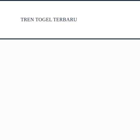
TREN TOGEL TERBARU