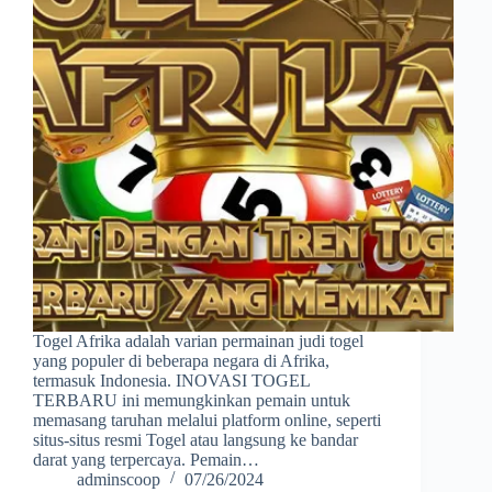
Togel Afrika adalah varian permainan judi togel
yang populer di beberapa negara di Afrika,
termasuk Indonesia. INOVASI TOGEL
TERBARU ini memungkinkan pemain untuk
memasang taruhan melalui platform online, seperti
situs-situs resmi Togel atau langsung ke bandar
darat yang terpercaya. Pemain…
adminscoop
07/26/2024