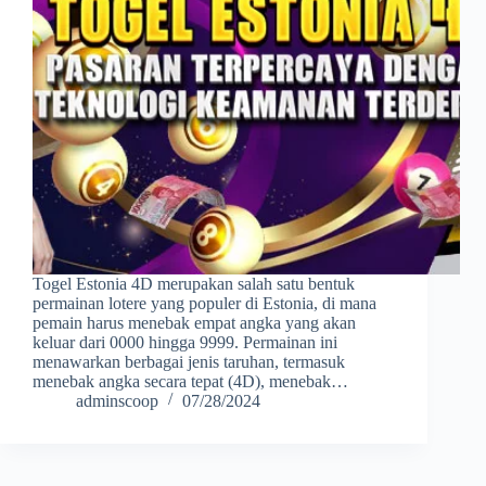
Togel Estonia 4D merupakan salah satu bentuk
permainan lotere yang populer di Estonia, di mana
pemain harus menebak empat angka yang akan
keluar dari 0000 hingga 9999. Permainan ini
menawarkan berbagai jenis taruhan, termasuk
menebak angka secara tepat (4D), menebak…
adminscoop
07/28/2024