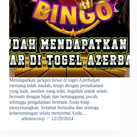
Mendapatkan jackpot besar di togel Azerbaijan
memang tidak mudah, tetapi dengan pemahaman
yang baik, analisis yang teliti. Ingatlah untuk selalu
bermain dengan bijak dan bertanggung jawab,
sehingga pengalaman bermain Anda tetap
menyenangkan. Selamat berusaha dan semoga
keberuntungan selalu menyertai Anda.…
adminscoop
12/29/2024