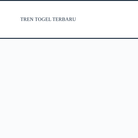
TREN TOGEL TERBARU