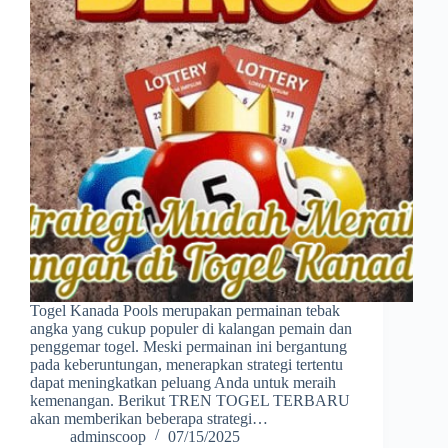
Togel Kanada Pools merupakan permainan tebak
angka yang cukup populer di kalangan pemain dan
penggemar togel. Meski permainan ini bergantung
pada keberuntungan, menerapkan strategi tertentu
dapat meningkatkan peluang Anda untuk meraih
kemenangan. Berikut TREN TOGEL TERBARU
akan memberikan beberapa strategi…
adminscoop
07/15/2025