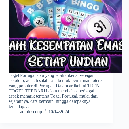
Togel Portugal atau yang lebih dikenal sebagai
Totoloto, adalah salah satu bentuk permainan lotere
yang populer di Portugal. Dalam artikel ini TREN
TOGEL TERBARU akan membahas berbagai
aspek menarik tentang Togel Portugal, mulai dari
sejarahnya, cara bermain, hingga dampaknya
terhadap…
adminscoop
10/14/2024