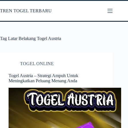
Skip
to
TREN TOGEL TERBARU
content
Tag
Latar Belakang Togel Austria
TOGEL ONLINE
Togel Austria – Strategi Ampuh Untuk
Meningkatkan Peluang Menang Anda