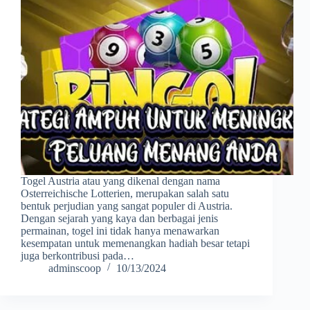
Togel Austria atau yang dikenal dengan nama
Osterreichische Lotterien, merupakan salah satu
bentuk perjudian yang sangat populer di Austria.
Dengan sejarah yang kaya dan berbagai jenis
permainan, togel ini tidak hanya menawarkan
kesempatan untuk memenangkan hadiah besar tetapi
juga berkontribusi pada…
adminscoop
10/13/2024