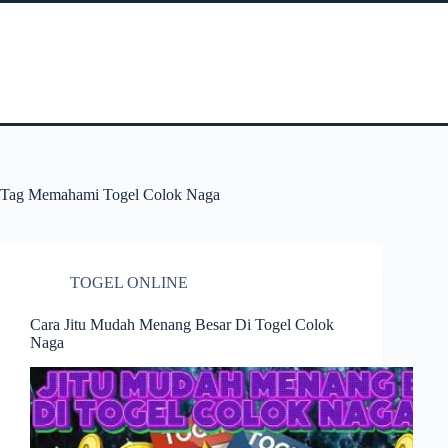
Skip
to
content
Tag
Memahami Togel Colok Naga
TOGEL ONLINE
Cara Jitu Mudah Menang Besar Di Togel Colok
Naga