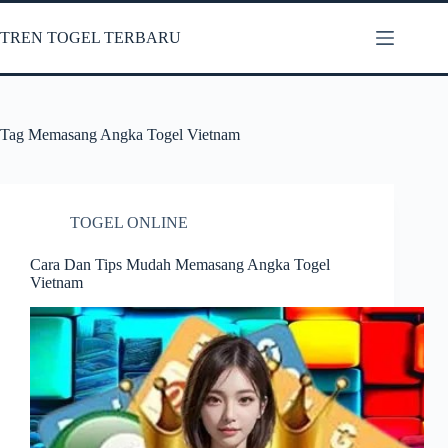
Skip
to
TREN TOGEL TERBARU
content
Tag
Memasang Angka Togel Vietnam
TOGEL ONLINE
Cara Dan Tips Mudah Memasang Angka Togel
Vietnam