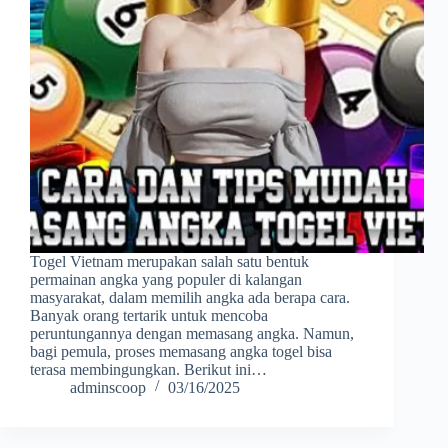
Togel Vietnam merupakan salah satu bentuk
permainan angka yang populer di kalangan
masyarakat, dalam memilih angka ada berapa cara.
Banyak orang tertarik untuk mencoba
peruntungannya dengan memasang angka. Namun,
bagi pemula, proses memasang angka togel bisa
terasa membingungkan. Berikut ini…
adminscoop
03/16/2025