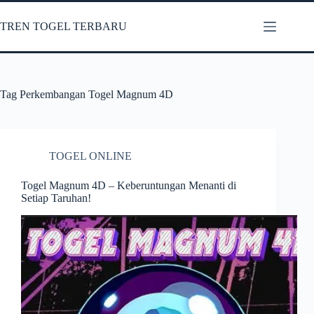
Skip
to
TREN TOGEL TERBARU
content
Tag
Perkembangan Togel Magnum 4D
TOGEL ONLINE
Togel Magnum 4D – Keberuntungan Menanti di
Setiap Taruhan!