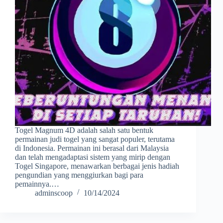
Togel Magnum 4D adalah salah satu bentuk
permainan judi togel yang sangat populer, terutama
di Indonesia. Permainan ini berasal dari Malaysia
dan telah mengadaptasi sistem yang mirip dengan
Togel Singapore, menawarkan berbagai jenis hadiah
pengundian yang menggiurkan bagi para
pemainnya.…
adminscoop
10/14/2024