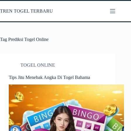
Skip
to
TREN TOGEL TERBARU
content
Tag
Prediksi Togel Online
TOGEL ONLINE
Tips Jitu Menebak Angka Di Togel Bahama