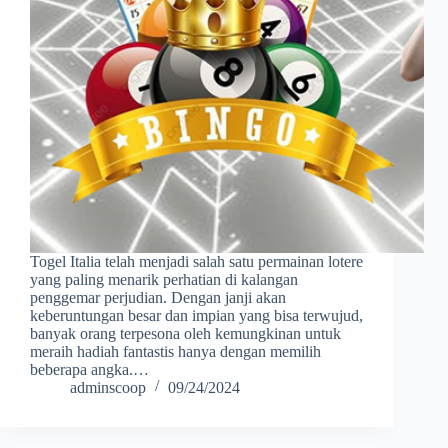
Togel Italia telah menjadi salah satu permainan lotere
yang paling menarik perhatian di kalangan
penggemar perjudian. Dengan janji akan
keberuntungan besar dan impian yang bisa terwujud,
banyak orang terpesona oleh kemungkinan untuk
meraih hadiah fantastis hanya dengan memilih
beberapa angka.…
adminscoop
09/24/2024