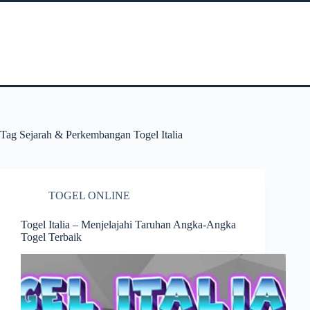
Skip
to
content
Tag
Sejarah & Perkembangan Togel Italia
TOGEL ONLINE
Togel Italia – Menjelajahi Taruhan Angka-Angka
Togel Terbaik