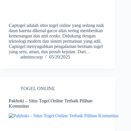
Captogel adalah situs togel online yang sedang naik
daun karena dikenal gacor alias sering memberikan
kemenangan dan anti zonks. Didukung dengan
teknologi modern dan sistem permainan yang adil,
Captogel menyuguhkan pengalaman bermain togel
yang seru, aman, dan penuh kejutan. Dari…
adminscoop
05/20/2025
TOGEL ONLINE
Pakhoki – Situs Togel Online Terbaik Pilihan
Komunitas