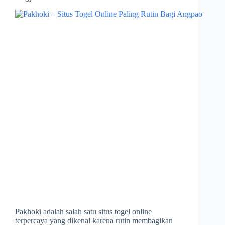
Pakhoki adalah salah satu situs togel online
terpercaya yang dikenal karena rutin membagikan