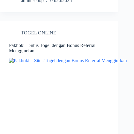
adminscoop
05/20/2025
TOGEL ONLINE
Pakhoki – Situs Togel dengan Bonus Referral
Menggiurkan