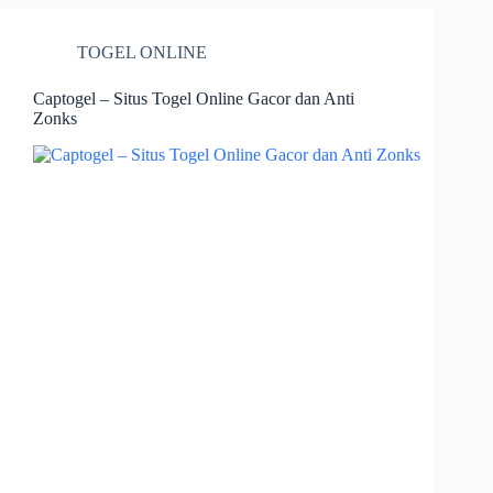
TOGEL ONLINE
Captogel – Situs Togel Online Gacor dan Anti
Zonks