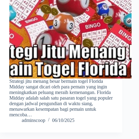
Strategi jitu menang besar bermain togel Florida
Midday sangat dicari oleh para pemain yang ingin
meningkatkan peluang meraih kemenangan. Florida
Midday adalah salah satu pasaran togel yang populer
dengan jadwal pengundian di waktu siang,
menawarkan kesempatan bagi pemain untuk
mencoba…
adminscoop
06/10/2025