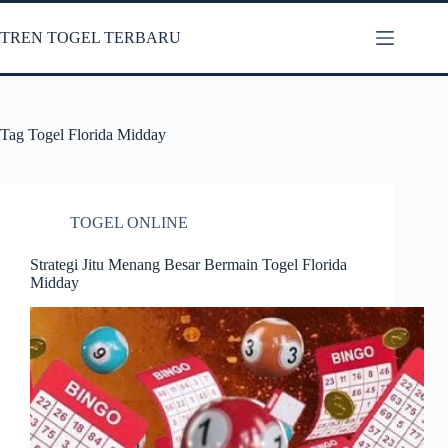
Skip
to
TREN TOGEL TERBARU
content
Tag
Togel Florida Midday
TOGEL ONLINE
Strategi Jitu Menang Besar Bermain Togel Florida
Midday