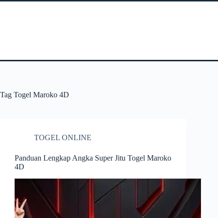
Skip
to
content
Tag
Togel Maroko 4D
TOGEL ONLINE
Panduan Lengkap Angka Super Jitu Togel Maroko
4D