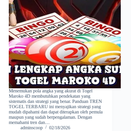
Menemukan pola angka yang akurat di Togel
Maroko 4D membutuhkan pendekatan yang
sistematis dan strategi yang benar. Panduan TREN
TOGEL TERBARU ini menyajikan strategi yang
mudah dipahami dan dapat diterapkan oleh pemula
maupun yang sudah berpengalaman. Dengan
memahami tren dan…
adminscoop
02/18/2026