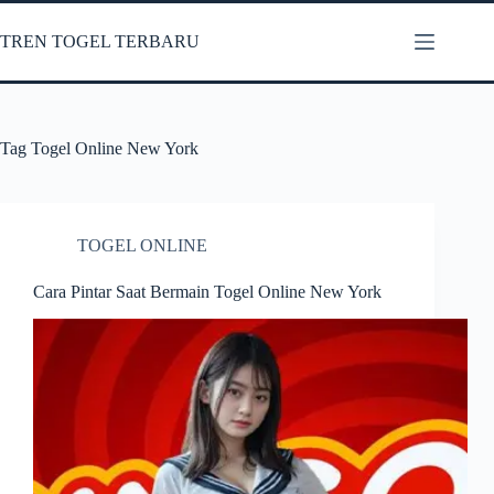
Skip
to
TREN TOGEL TERBARU
content
Tag
Togel Online New York
TOGEL ONLINE
Cara Pintar Saat Bermain Togel Online New York