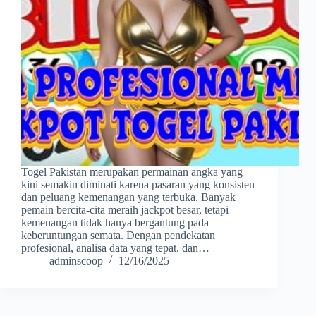
Togel Pakistan merupakan permainan angka yang
kini semakin diminati karena pasaran yang konsisten
dan peluang kemenangan yang terbuka. Banyak
pemain bercita-cita meraih jackpot besar, tetapi
kemenangan tidak hanya bergantung pada
keberuntungan semata. Dengan pendekatan
profesional, analisa data yang tepat, dan…
adminscoop
12/16/2025