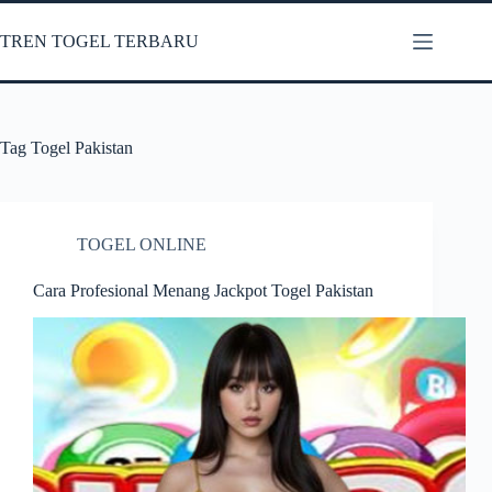
Skip
to
TREN TOGEL TERBARU
content
Tag
Togel Pakistan
TOGEL ONLINE
Cara Profesional Menang Jackpot Togel Pakistan