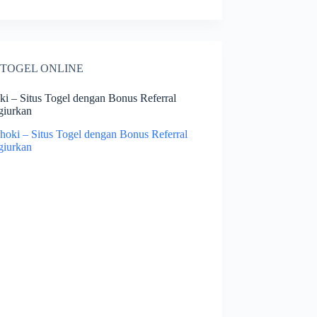
TOGEL ONLINE
ki – Situs Togel dengan Bonus Referral
iurkan