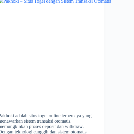
Pakhoki adalah situs togel online terpercaya yang
menawarkan sistem transaksi otomatis,
memungkinkan proses deposit dan withdraw.
Dengan teknologi canggih dan sistem otomatis